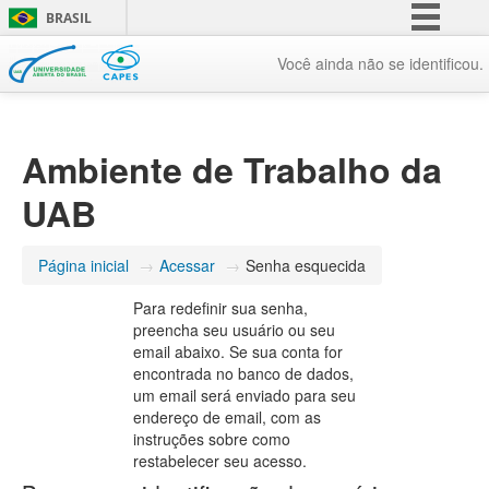
BRASIL
Simplifique!
Você ainda não se identificou.
Comunica BR
Participe
Ambiente de Trabalho da
Acesso à informação
Legislação
UAB
Canais
Página inicial
→
Acessar
→
Senha esquecida
Para redefinir sua senha,
preencha seu usuário ou seu
email abaixo. Se sua conta for
encontrada no banco de dados,
um email será enviado para seu
endereço de email, com as
instruções sobre como
restabelecer seu acesso.